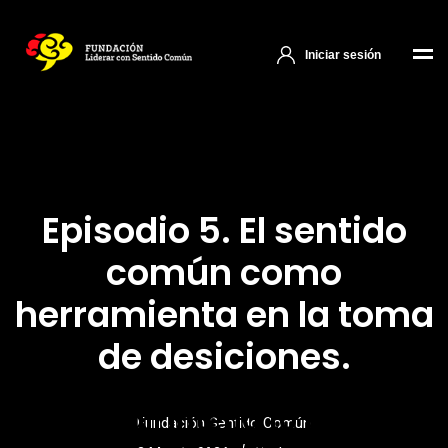
Iniciar sesión
Episodio 5. El sentido
común como
herramienta en la toma
de desiciones.
W
e
a
l
l
i
n
t
e
n
d
t
o
p
l
a
n
Fundación Sentido Común