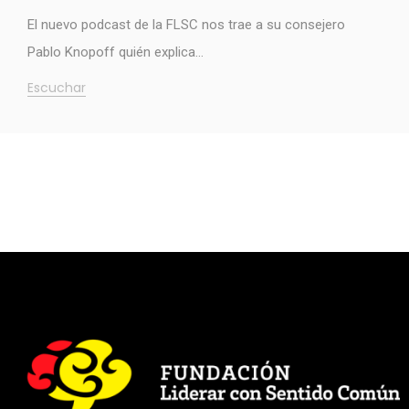
El nuevo podcast de la FLSC nos trae a su consejero
Pablo Knopoff quién explica…
Escuchar