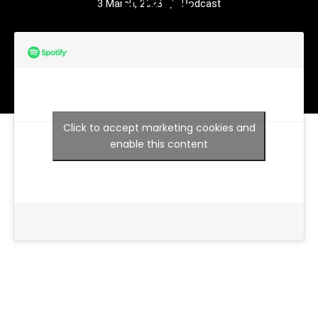
a
h
e
a
d
.
/
3 March, 2023
Podcast
Click to accept marketing cookies and
enable this content