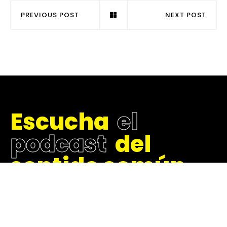
PREVIOUS POST
NEXT POST
E
s
c
u
c
h
a
e
l
p
o
d
c
a
s
t
d
e
l
s
e
n
t
i
d
o
c
o
m
ú
n
.