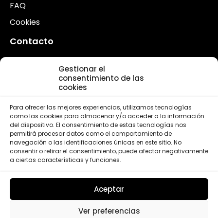
FAQ
Cookies
Contacto
Contacto
Gestionar el
Voluntarios
consentimiento de las
cookies
Actualidad
Para ofrecer las mejores experiencias, utilizamos tecnologías
Fundación
como las cookies para almacenar y/o acceder a la información
del dispositivo. El consentimiento de estas tecnologías nos
¿Quiénes somos?
permitirá procesar datos como el comportamiento de
navegación o las identificaciones únicas en este sitio. No
FLSC en España
consentir o retirar el consentimiento, puede afectar negativamente
a ciertas características y funciones.
FLSC en el Mundo
Aceptar
Ver preferencias