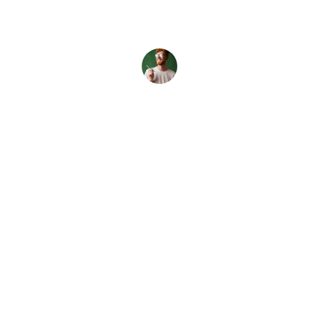
M
e
n
u
Iniciar sesión